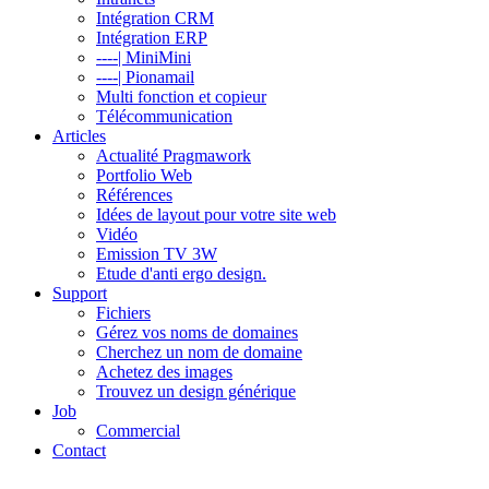
Intégration CRM
Intégration ERP
----| MiniMini
----| Pionamail
Multi fonction et copieur
Télécommunication
Articles
Actualité Pragmawork
Portfolio Web
Références
Idées de layout pour votre site web
Vidéo
Emission TV 3W
Etude d'anti ergo design.
Support
Fichiers
Gérez vos noms de domaines
Cherchez un nom de domaine
Achetez des images
Trouvez un design générique
Job
Commercial
Contact