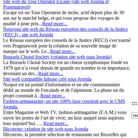
Site web du Tour Operator Escape (site web Joomla et
Pragmatravel)
Escape est un Tour Operateur de niche, actif depuis plus de 30
ans sur le marché belge, et qui vous propose des voyages de
qualité à juste prix...
Read more...
Nouveau site web du Réseau européen des conseils de la Justice
(RECJ) - site web Joomla
Le Réseau européen des conseils de la Justice (RECJ) s'est tourné
vers Pragmawork pour la création de sa nouvelle image de
marque sur le web. Le...
Read more...
Brussels Choral Society (création site web sous Joomla)
La Brussels Choral Society est un chœur symphonique fondé en
1979 qui n’a cessé depuis de grandir en nombre et en importance,
devenant un des...
Read more...
Site web compatible Iphone créé sous Joomla
Nospot est un portail d'information et un site communautaire
dédié au monde de l'escalade et de l'alpinisme. La phase un du
projet consistait à...
Read more...
Fashion-artmagazine; un site 100% luxe construit avec le CMS
::
Joomla.
Entre Magazine et Web TV, fashion-artmagazine (F.A.M.) vous
ouvre les portes de l’art de vivre, un luxe auquel nous aspirons
tous aujourd’hui…...
Read more...
Illicoresto: création de site web sous Joomla
Illicoresto, la première sélection de restaurants sur Bruxelles qui