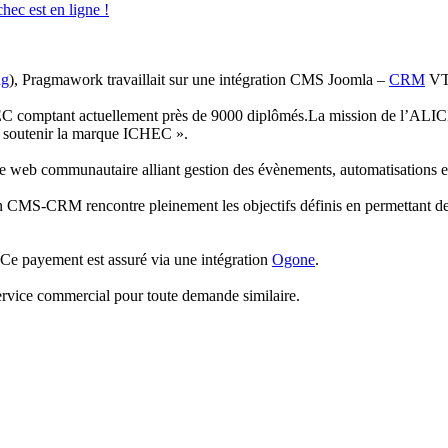
ec est en ligne !
ng
), Pragmawork travaillait sur une intégration CMS Joomla –
CRM
VTi
omptant actuellement près de 9000 diplômés.La mission de l’ALICHE
e soutenir la marque ICHEC ».
ite web communautaire alliant gestion des évènements, automatisations e
on CMS-CRM rencontre pleinement les objectifs définis en permettant d
 Ce payement est assuré via une intégration
Ogone
.
e service commercial pour toute demande similaire.