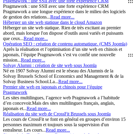
::
Pragmawork : une SSII avec une forte expérience CRM
Pragmawork : une SSII avec une forte expérience CRM
Pragmawork a une longue expérience dans le milieu des logiciels
de gestion des relations...
Read more...
Héberger un site web statique dans le cloud Amazon
Héberger un site web statique. Rien de très excitant au premier
abord, mais lorsque l'on dispose d'outils aussi variés et puissants
que ceux...
Read more...
Opération SEO : création de contenu automatique. (CMS Joomla)
Après la réalisation et l’optimisation d’un site web en chinois et
:::
japonais, l’équipe Pragmawork s’est vu confié une nouvelle
mission...
Read more...
Solvay Alumni : création de site web sous Joomla
Né en 1907 Solvay Alumni est le réseau des Alumnis de la
Solvay Brussels School of Economics and Management & de la
Solvay Business School.La...
Read more...
Premier site web en japonais et chinois pour l’équipe
Pragmawork
Les sites multilingues, l’agence web Pragmawork a l’habitude
d’en concevoir.Mais des sites multilingues français, anglais,
japonais et...
Read more...
Réalisation du site web de CrossFit Brussels sous Joomla
Les cours de CrossFit se font en général en groupes d’environ 15
personnes maximum et toujours sous la supervision d'un
entraîneur. Les cours...
Read more...