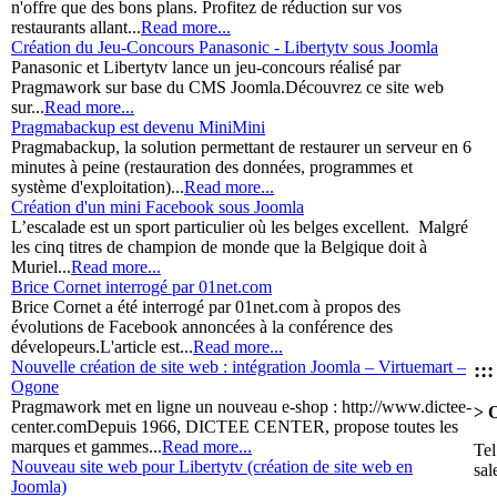
n'offre que des bons plans. Profitez de réduction sur vos
restaurants allant...
Read more...
Création du Jeu-Concours Panasonic - Libertytv sous Joomla
Panasonic et Libertytv lance un jeu-concours réalisé par
Pragmawork sur base du CMS Joomla.Découvrez ce site web
sur...
Read more...
Pragmabackup est devenu MiniMini
Pragmabackup, la solution permettant de restaurer un serveur en 6
minutes à peine (restauration des données, programmes et
système d'exploitation)...
Read more...
Création d'un mini Facebook sous Joomla
L’escalade est un sport particulier où les belges excellent. Malgré
les cinq titres de champion de monde que la Belgique doit à
Muriel...
Read more...
Brice Cornet interrogé par 01net.com
Brice Cornet a été interrogé par 01net.com à propos des
évolutions de Facebook annoncées à la conférence des
dévelopeurs.L'article est...
Read more...
Nouvelle création de site web : intégration Joomla – Virtuemart –
::
Ogone
Pragmawork met en ligne un nouveau e-shop : http://www.dictee-
> 
center.comDepuis 1966, DICTEE CENTER, propose toutes les
marques et gammes...
Read more...
Tel
Nouveau site web pour Libertytv (création de site web en
sa
Joomla)