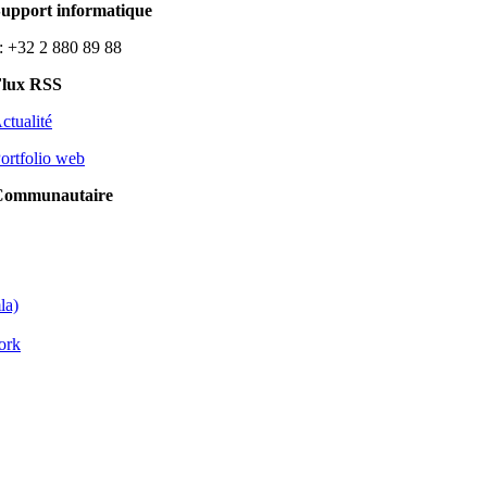
Support informatique
: +32 2 880 89 88
Flux RSS
ctualité
ortfolio web
Communautaire
la)
ork