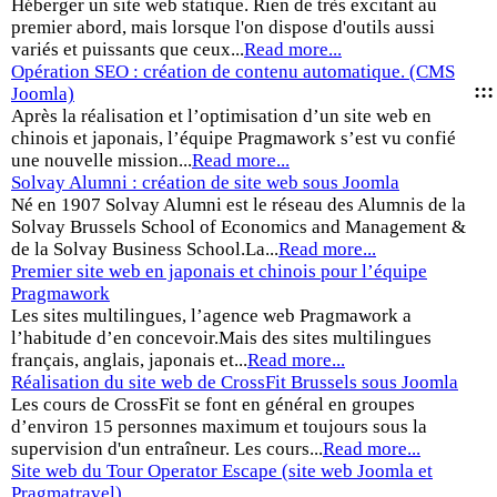
Héberger un site web statique. Rien de très excitant au
premier abord, mais lorsque l'on dispose d'outils aussi
variés et puissants que ceux...
Read more...
Opération SEO : création de contenu automatique. (CMS
:::
Joomla)
Après la réalisation et l’optimisation d’un site web en
chinois et japonais, l’équipe Pragmawork s’est vu confié
une nouvelle mission...
Read more...
Solvay Alumni : création de site web sous Joomla
Né en 1907 Solvay Alumni est le réseau des Alumnis de la
Solvay Brussels School of Economics and Management &
de la Solvay Business School.La...
Read more...
Premier site web en japonais et chinois pour l’équipe
Pragmawork
Les sites multilingues, l’agence web Pragmawork a
l’habitude d’en concevoir.Mais des sites multilingues
français, anglais, japonais et...
Read more...
Réalisation du site web de CrossFit Brussels sous Joomla
Les cours de CrossFit se font en général en groupes
d’environ 15 personnes maximum et toujours sous la
supervision d'un entraîneur. Les cours...
Read more...
Site web du Tour Operator Escape (site web Joomla et
Pragmatravel)