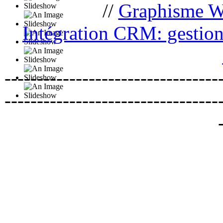
//
Graphisme 
Intégration CRM: gestion 
---------------------------------
---------------------------------