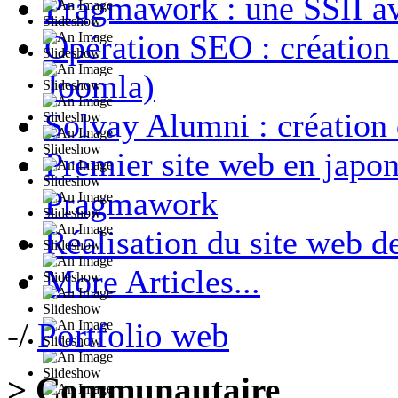
Pragmawork : une SSII a
Opération SEO : créatio
Joomla)
Solvay Alumni : création
Premier site web en japon
Pragmawork
Réalisation du site web d
More Articles...
-/
Portfolio web
> Communautaire