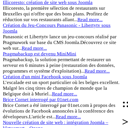
Illicoresto: création de site web sous Joomla
Illicoresto, la première sélection de restaurants sur
Bruxelles qui n'offre que des bons plans. Profitez de
réduction sur vos restaurants allant...
Read more...
Création du Jeu-Concours Panasonic - Libertytv sous
Joomla
Panasonic et Libertytv lance un jeu-concours réalisé par
Pragmawork sur base du CMS Joomla.Découvrez ce site
web sur...
Read more...
Pragmabackup est devenu MiniMini
Pragmabackup, la solution permettant de restaurer un
serveur en 6 minutes à peine (restauration des données,
programmes et système d'exploitation)...
Read more...
Création d'un mini Facebook sous Joomla
L’escalade est un sport particulier où les belges excellent.
Malgré les cinq titres de champion de monde que la
Belgique doit à Muriel...
Read more...
:
Brice Cornet interrogé par 01net.com
Brice Cornet a été interrogé par 01net.com à propos des
évolutions de Facebook annoncées à la conférence des
dévelopeurs.L'article est...
Read more...
>
Nouvelle création de site web : intégration Joomla –