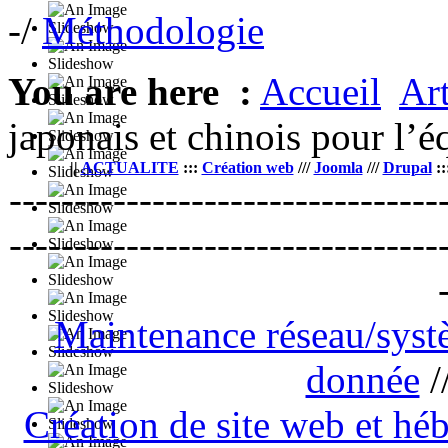
-/
Méthodologie
You are here :
Accueil
Art
japonais et chinois pour l
||
ACTUALITE
:::
Création web
///
Joomla
///
Drupal
::
---------------------------------
---------------------------------
Maintenance réseau/sys
donnée
/
Création de site web et h