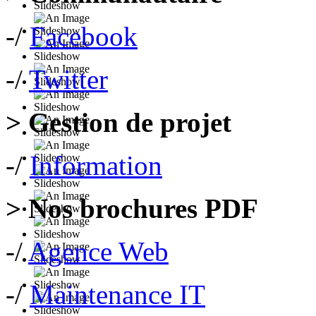
-/
Facebook
-/
Twitter
> Gestion de projet
-/
Information
> Nos brochures PDF
-/
Agence Web
-/
Maintenance IT