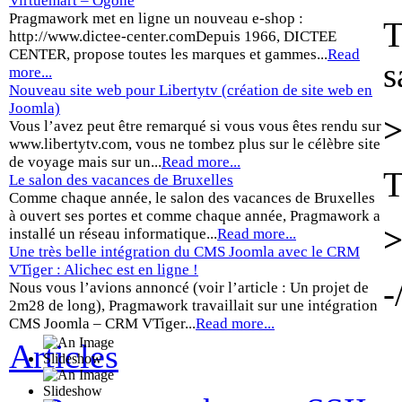
Virtuemart – Ogone
Pragmawork met en ligne un nouveau e-shop :
T
http://www.dictee-center.comDepuis 1966, DICTEE
CENTER, propose toutes les marques et gammes...
Read
s
more...
Nouveau site web pour Libertytv (création de site web en
Joomla)
>
Vous l’avez peut être remarqué si vous vous êtes rendu sur
www.libertytv.com, vous ne tombez plus sur le célèbre site
de voyage mais sur un...
Read more...
T
Le salon des vacances de Bruxelles
Comme chaque année, le salon des vacances de Bruxelles
à ouvert ses portes et comme chaque année, Pragmawork a
>
installé un réseau informatique...
Read more...
Une très belle intégration du CMS Joomla avec le CRM
VTiger : Alichec est en ligne !
-
Nous vous l’avions annoncé (voir l’article : Un projet de
2m28 de long), Pragmawork travaillait sur une intégration
CMS Joomla – CRM VTiger...
Read more...
Articles