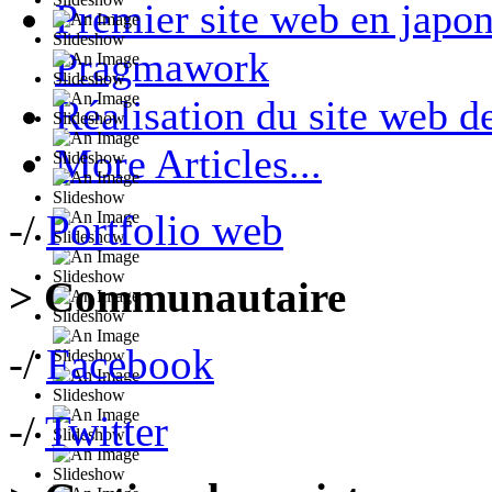
Premier site web en japon
Pragmawork
Réalisation du site web d
More Articles...
-/
Portfolio web
> Communautaire
-/
Facebook
-/
Twitter