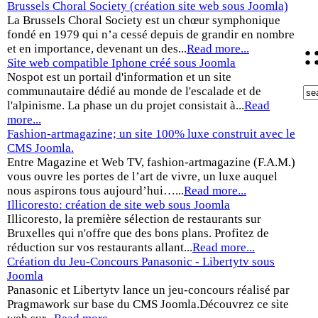
Brussels Choral Society (création site web sous Joomla)
La Brussels Choral Society est un chœur symphonique
fondé en 1979 qui n’a cessé depuis de grandir en nombre
:
et en importance, devenant un des...
Read more...
Site web compatible Iphone créé sous Joomla
Nospot est un portail d'information et un site
communautaire dédié au monde de l'escalade et de
l'alpinisme. La phase un du projet consistait à...
Read
more...
Fashion-artmagazine; un site 100% luxe construit avec le
CMS Joomla.
Entre Magazine et Web TV, fashion-artmagazine (F.A.M.)
vous ouvre les portes de l’art de vivre, un luxe auquel
nous aspirons tous aujourd’hui…...
Read more...
Illicoresto: création de site web sous Joomla
Illicoresto, la première sélection de restaurants sur
Bruxelles qui n'offre que des bons plans. Profitez de
réduction sur vos restaurants allant...
Read more...
Création du Jeu-Concours Panasonic - Libertytv sous
Joomla
Panasonic et Libertytv lance un jeu-concours réalisé par
Pragmawork sur base du CMS Joomla.Découvrez ce site