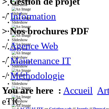
> Gestion de projet
-/
Information
> Nos brochures PDF
-/
Agence Web
-/
Maintenance IT
-/
Méthodologie
You are here :
Accueil
Art
eTIC
||
ACTUALITE
:::
Création web
///
Joomla
///
Drupal
::