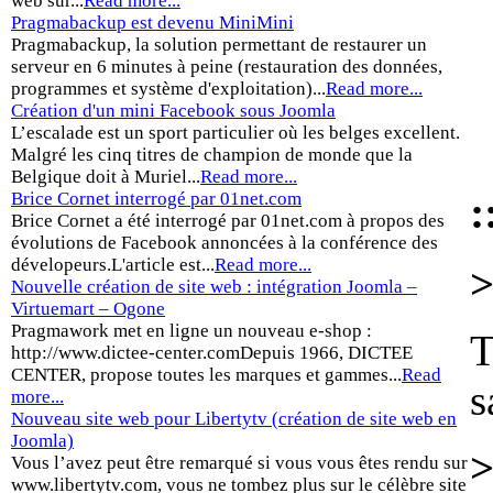
web sur...
Read more...
Pragmabackup est devenu MiniMini
Pragmabackup, la solution permettant de restaurer un
serveur en 6 minutes à peine (restauration des données,
programmes et système d'exploitation)...
Read more...
Création d'un mini Facebook sous Joomla
L’escalade est un sport particulier où les belges excellent.
Malgré les cinq titres de champion de monde que la
Belgique doit à Muriel...
Read more...
:
Brice Cornet interrogé par 01net.com
Brice Cornet a été interrogé par 01net.com à propos des
évolutions de Facebook annoncées à la conférence des
dévelopeurs.L'article est...
Read more...
>
Nouvelle création de site web : intégration Joomla –
Virtuemart – Ogone
Pragmawork met en ligne un nouveau e-shop :
T
http://www.dictee-center.comDepuis 1966, DICTEE
CENTER, propose toutes les marques et gammes...
Read
s
more...
Nouveau site web pour Libertytv (création de site web en
Joomla)
>
Vous l’avez peut être remarqué si vous vous êtes rendu sur
www.libertytv.com, vous ne tombez plus sur le célèbre site