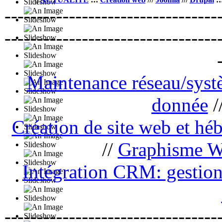
---------------------------------
---------------------------------
Maintenance réseau/sys
donnée
/
Création de site web et h
//
Graphisme 
Intégration CRM: gestion 
---------------------------------